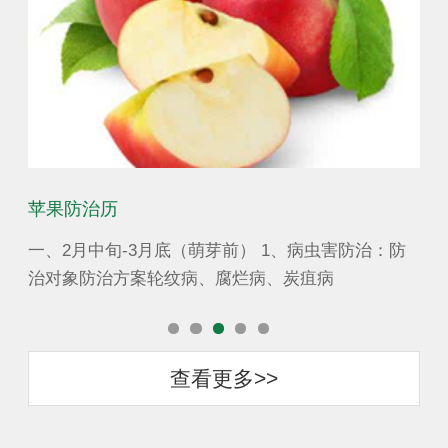
苹果防治历
桃
线虫
一、2月中旬-3月底（萌芽前） 1、病虫害防治：防
一
治对象防治方案轮纹病、腐烂病、炭疽病
越
查看更多>>