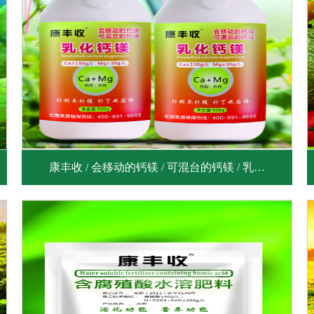
康丰收 / 会移动的钙镁 / 可混台的钙镁 / 乳…