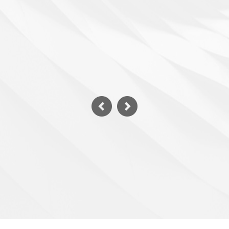
苹果防治历
一、2月中旬-3月底（萌芽前） 1、病虫害防治：防
治对象防治方案轮纹病、腐烂病、炭疽病
详情 >>