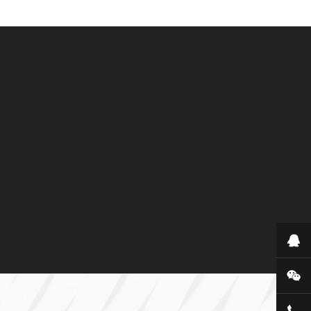
在
微
签订合同
售后支持
400