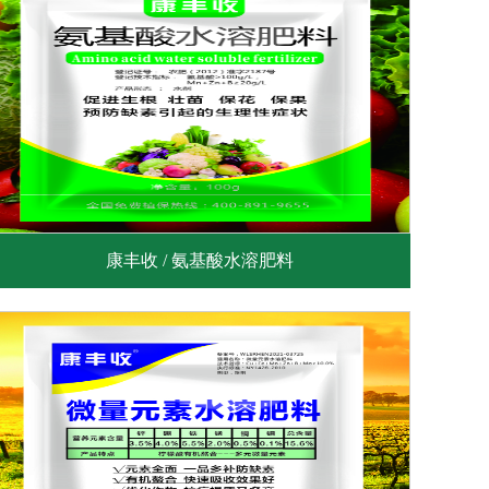
康丰收 / 氨基酸水溶肥料