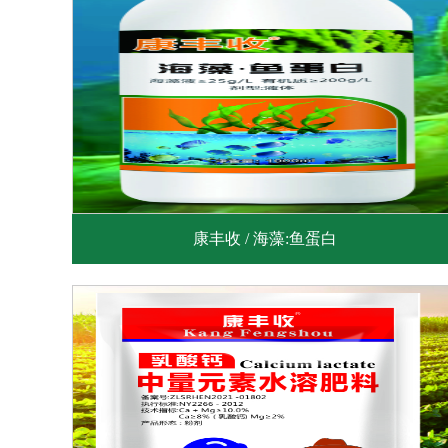
康丰收 / 海藻:鱼蛋白