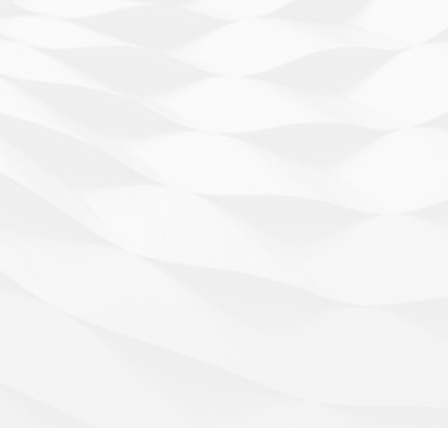
桃树防治历
一、休眠期 1、病虫害防治：防治对象防治措施各
水
种越冬病虫害
详情 >>