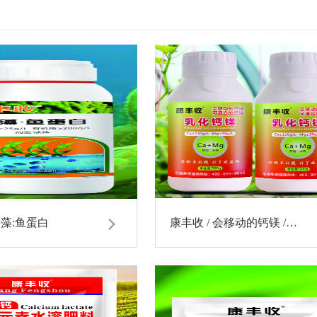
海藻:鱼蛋白
康丰收 / 会移动的钙镁 /…