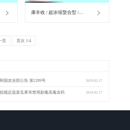
康丰收 / 超浓缩螯合型 /…
一页
页次 1/4
和国农业部公告 第2289号
2019-02-17
拟规定蔬菜瓜果等禁用剧毒高毒农药
2019-02-17