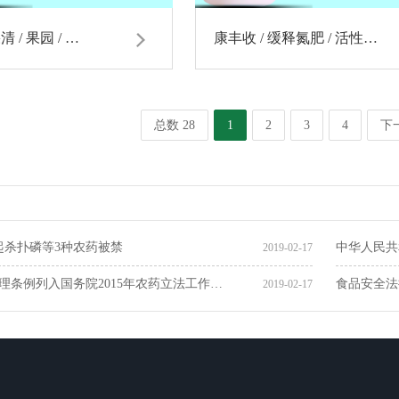
清 / 果园 / …
康丰收 / 缓释氮肥 / 活性…
总数 28
1
2
3
4
下
日起杀扑磷等3种农药被禁
中华人民共
2019-02-17
理条例列入国务院2015年农药立法工作…
食品安全法
2019-02-17