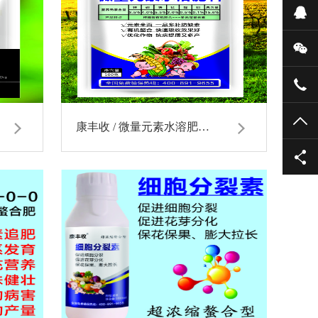
在
微
400
TO
康丰收 / 微量元素水溶肥…