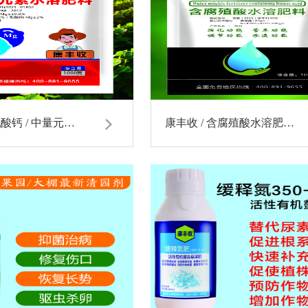
乳酸钙 / 中量元…
康丰收 / 含腐殖酸水溶肥…