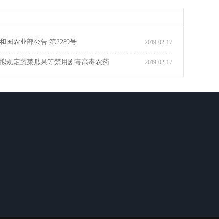
和国农业部公告 第2289号
2019-02-17
拟规定蔬菜瓜果等禁用剧毒高毒农药
2019-02-17
全国咨询热线
400-891-9655
联系人：张总