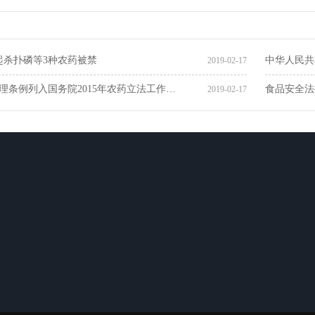
日起杀扑磷等3种农药被禁
中华人民共
2019-02-17
理条例列入国务院2015年农药立法工作…
食品安全法
2019-02-17
解决方案
人才招聘
联系我们
人才理念
在线留言
职位发布